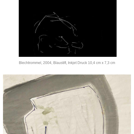
Blechtrommel, 2004, Blaustift, Inkjet Druck 10,4 cm x 7,3 cm